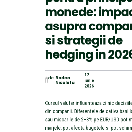
monede: impac
asupra compan
si strategii de
hedging in 202
12
de
Badea
iunie
Nicoleta
2026
Cursul valutar influenteaza zilnic deciziil
din companii. Diferentele de cativa bani
sau miscarile de 2–3% pe EUR/USD pot m
marjele, pot afecta bugetele si pot schim