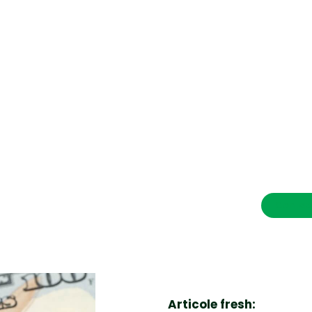
CONTACT SALVEAZAVIETI.RO
POLITICA DE COOKIES (GDPR)
POLITICĂ DE CONFIDENȚIALITATE
Afaceri si Industrii
Cultura
Diverse noutati
Home & Deco
Contac
Sanatate / Hobby
Tech
Articole fresh: