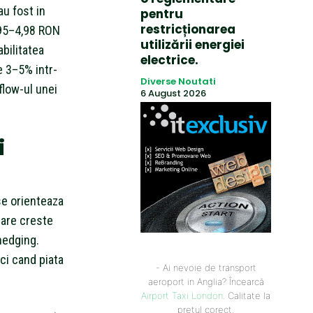
au fost in
pentru
restricționarea
,95–4,98 RON
utilizării energiei
abilitatea
electrice.
e 3–5% intr-
Diverse Noutati
flow-ul unei
6 August 2026
i
 se orienteaza
rare creste
hedging.
ci cand piata
- Ai nevoie de transport
aeroport in Anglia? Încearcă
Airport Taxi London
. Calitate la
prețul corect.