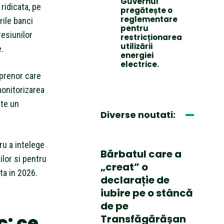
Guvernul
 ridicata, pe
pregătește o
reglementare
rile banci
pentru
resiunilor
restricționarea
utilizării
.
energiei
electrice.
eprenor care
monitorizarea
ste un
Diverse noutati:
ru a intelege
Bărbatul care a
lor si pentru
„creat” o
ta in 2026.
declarație de
iubire pe o stâncă
de pe
: ce
Transfăgărășan