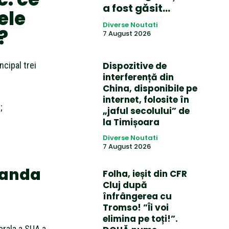
a fost găsit…
ele
Diverse Noutati
?
7 August 2026
ncipal trei
Dispozitive de
interferență din
China, disponibile pe
internet, folosite în
;
„jaful secolului” de
la Timișoara
Diverse Noutati
7 August 2026
banda
Folha, ieșit din CFR
Cluj după
înfrângerea cu
Tromso! ”Îi voi
elimina pe toți!”.
erala a SUA a