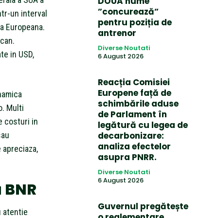
DOUĂ nume
”concurează”
tr-un interval
pentru poziția de
la Europeana.
antrenor
ican.
Diverse Noutati
te in USD,
6 August 2026
Reacția Comisiei
Europene față de
namica
schimbările aduse
. Multi
de Parlament în
e costuri in
legătură cu legea de
sau
decarbonizare:
analiza efectelor
 apreciaza,
asupra PNRR.
Diverse Noutati
6 August 2026
a BNR
Guvernul pregătește
 atentie
o reglementare