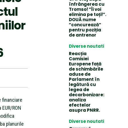
înfrângerea cu
tul
Tromso! ”Îi voi
elimina pe toți!”.
DOUĂ nume
iilor
”concurează”
pentru poziția
de antrenor
Diverse noutati
6
Reacția
Comisiei
Europene față
de schimbările
aduse de
Parlament în
legătură cu
legea de
decarbonizare:
e financiare
analiza
efectelor
 la EUR/RON
asupra PNRR.
odifica
Diverse noutati
ba planurile