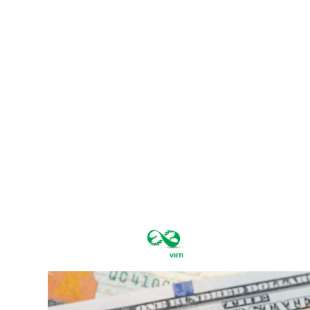
vineri, august
7, 2026
34.6
București
C