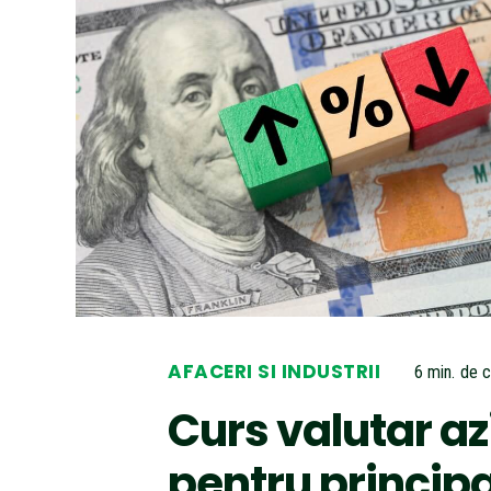
AFACERI SI INDUSTRII
6
min.
de ci
Curs valutar az
pentru principa