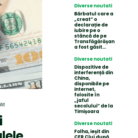
Diverse noutati
Bărbatul care a
„creat” o
declarație de
iubire pe o
stâncă de pe
Transfăgărășan
a fost găsit…
Diverse noutati
Dispozitive de
interferență din
China,
disponibile pe
internet,
folosite în
„jaful
tit
secolului” de la
Timișoara
i
Diverse noutati
lele
Folha, ieșit din
CFR Cluj după