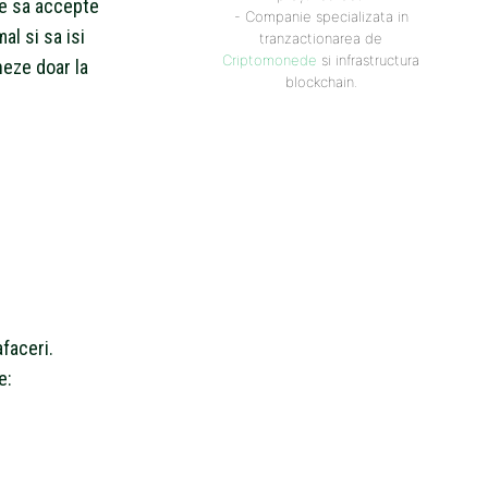
ie sa accepte
- Companie specializata in
al si sa isi
tranzactionarea de
Criptomonede
si infrastructura
neze doar la
blockchain.
faceri.
e: