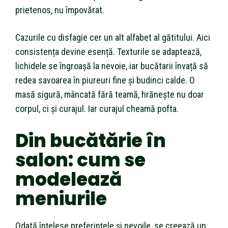
prietenos, nu împovărat.
Cazurile cu disfagie cer un alt alfabet al gătitului. Aici
consistența devine esență. Texturile se adaptează,
lichidele se îngroașă la nevoie, iar bucătarii învață să
redea savoarea în piureuri fine și budinci calde. O
masă sigură, mâncată fără teamă, hrănește nu doar
corpul, ci și curajul. Iar curajul cheamă pofta.
Din bucătărie în
salon: cum se
modelează
meniurile
Odată înțelese preferințele și nevoile, se creează un