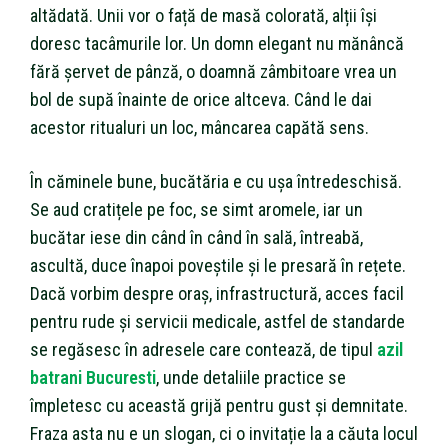
altădată. Unii vor o față de masă colorată, alții își
doresc tacâmurile lor. Un domn elegant nu mănâncă
fără șervet de pânză, o doamnă zâmbitoare vrea un
bol de supă înainte de orice altceva. Când le dai
acestor ritualuri un loc, mâncarea capătă sens.
În căminele bune, bucătăria e cu ușa întredeschisă.
Se aud cratițele pe foc, se simt aromele, iar un
bucătar iese din când în când în sală, întreabă,
ascultă, duce înapoi poveștile și le presară în rețete.
Dacă vorbim despre oraș, infrastructură, acces facil
pentru rude și servicii medicale, astfel de standarde
se regăsesc în adresele care contează, de tipul
azil
batrani Bucuresti
, unde detaliile practice se
împletesc cu această grijă pentru gust și demnitate.
Fraza asta nu e un slogan, ci o invitație la a căuta locul