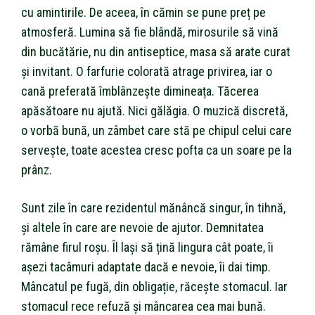
cu amintirile. De aceea, în cămin se pune preț pe
atmosferă. Lumina să fie blândă, mirosurile să vină
din bucătărie, nu din antiseptice, masa să arate curat
și invitant. O farfurie colorată atrage privirea, iar o
cană preferată îmblânzește dimineața. Tăcerea
apăsătoare nu ajută. Nici gălăgia. O muzică discretă,
o vorbă bună, un zâmbet care stă pe chipul celui care
servește, toate acestea cresc pofta ca un soare pe la
prânz.
Sunt zile în care rezidentul mănâncă singur, în tihnă,
și altele în care are nevoie de ajutor. Demnitatea
rămâne firul roșu. Îl lași să țină lingura cât poate, îi
așezi tacâmuri adaptate dacă e nevoie, îi dai timp.
Mâncatul pe fugă, din obligație, răcește stomacul. Iar
stomacul rece refuză și mâncarea cea mai bună.