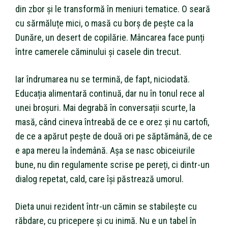
din zbor și le transformă în meniuri tematice. O seară
cu sărmăluțe mici, o masă cu borș de pește ca la
Dunăre, un desert de copilărie. Mâncarea face punți
între camerele căminului și casele din trecut.
Iar îndrumarea nu se termină, de fapt, niciodată.
Educația alimentară continuă, dar nu în tonul rece al
unei broșuri. Mai degrabă în conversații scurte, la
masă, când cineva întreabă de ce e orez și nu cartofi,
de ce a apărut pește de două ori pe săptămână, de ce
e apa mereu la îndemână. Așa se nasc obiceiurile
bune, nu din regulamente scrise pe pereți, ci dintr-un
dialog repetat, cald, care își păstrează umorul.
Dieta unui rezident într-un cămin se stabilește cu
răbdare, cu pricepere și cu inimă. Nu e un tabel în