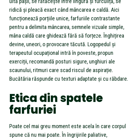
uită pașii, se rătăcește între lingură și furculiță, se
ridică și pleacă exact când mâncarea e caldă. Aici
funcționează porțiile unice, farfuriile contrastante
pentru a delimita mâncarea, semnele vizuale simple,
mâna caldă care ghidează fără să forțeze. Înghițirea
devine, uneori, o provocare tăcută. Logopedul și
terapeutul ocupațional intră în poveste, propun
exerciții, recomandă posturi sigure, unghiuri ale
scaunului, ritmuri care scad riscul de aspirație.
Bucătăria răspunde cu texturi adaptate și cu răbdare.
Etica din spatele
farfuriei
Poate cel mai greu moment este acela în care corpul
spune că nu mai poate. În îngrijirile paliative,