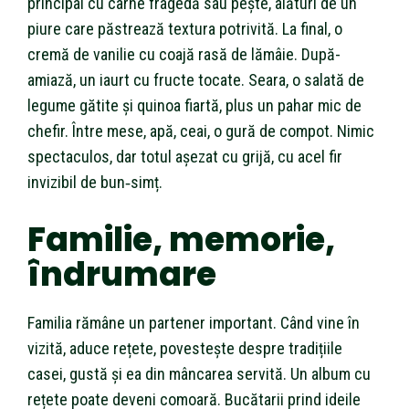
principal cu carne fragedă sau pește, alături de un
piure care păstrează textura potrivită. La final, o
cremă de vanilie cu coajă rasă de lămâie. După-
amiază, un iaurt cu fructe tocate. Seara, o salată de
legume gătite și quinoa fiartă, plus un pahar mic de
chefir. Între mese, apă, ceai, o gură de compot. Nimic
spectaculos, dar totul așezat cu grijă, cu acel fir
invizibil de bun‑simț.
Familie, memorie,
îndrumare
Familia rămâne un partener important. Când vine în
vizită, aduce rețete, povestește despre tradițiile
casei, gustă și ea din mâncarea servită. Un album cu
rețete poate deveni comoară. Bucătarii prind ideile