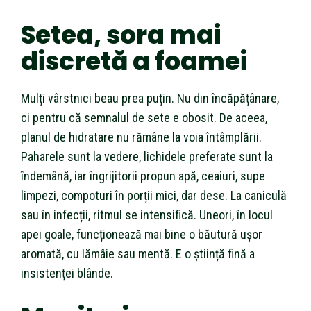
Setea, sora mai
discretă a foamei
Mulți vârstnici beau prea puțin. Nu din încăpățânare,
ci pentru că semnalul de sete e obosit. De aceea,
planul de hidratare nu rămâne la voia întâmplării.
Paharele sunt la vedere, lichidele preferate sunt la
îndemână, iar îngrijitorii propun apă, ceaiuri, supe
limpezi, compoturi în porții mici, dar dese. La caniculă
sau în infecții, ritmul se intensifică. Uneori, în locul
apei goale, funcționează mai bine o băutură ușor
aromată, cu lămâie sau mentă. E o știință fină a
insistenței blânde.