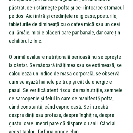
păstrat, ce-i stârnește pofta și ce-i întoarce stomacul
pe dos. Aici intră și credințele religioase, posturile,
tabieturile de dimineață cu o cafea mică sau un ceai
cu lămâie, micile plăceri care par banale, dar care țin
echilibrul zilnic.
O primă evaluare nutrițională serioasă nu se oprește
la cântar. Se măsoară înălțimea sau se estimează, se
calculează un indice de masă corporală, se observă
cum se așază hainele pe trup și cât de energic e
pasul. Se verifică atent riscul de malnutriție, semnele
de sarcopenie și felul în care se manifestă pofta,
când constantă, când capricioasă. Se întreabă
despre dinți sau proteze, despre înghițire, despre
gustul care uneori pare că dispare cu anii. Când ai
acest tablou, farfuria prinde chip.