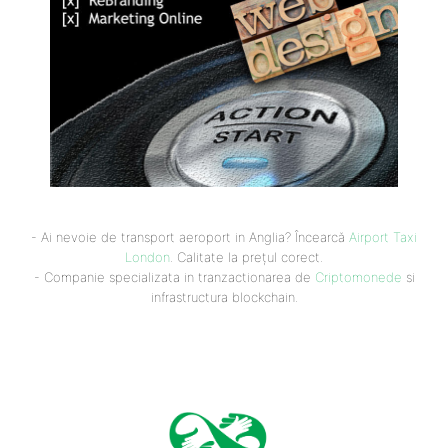
- Ai nevoie de transport aeroport in Anglia? Încearcă
Airport Taxi
London
. Calitate la prețul corect.
- Companie specializata in tranzactionarea de
Criptomonede
si
infrastructura blockchain.