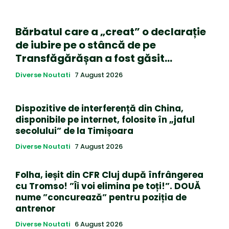
Bărbatul care a „creat” o declarație
de iubire pe o stâncă de pe
Transfăgărășan a fost găsit…
Diverse Noutati
7 August 2026
Dispozitive de interferență din China,
disponibile pe internet, folosite în „jaful
secolului” de la Timișoara
Diverse Noutati
7 August 2026
Folha, ieșit din CFR Cluj după înfrângerea
cu Tromso! ”Îi voi elimina pe toți!”. DOUĂ
nume ”concurează” pentru poziția de
antrenor
Diverse Noutati
6 August 2026