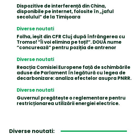
Dispozitive de interferență din China,
disponibile pe internet, folosite în „jaful
secolului” de la Timișoara
Diverse noutati
Folha, ieșit din CFR Cluj după înfrângerea cu
Tromso! ”Îi voi elimina pe toți!”. DOUĂ nume
”concurează” pentru poziția de antrenor
Diverse noutati
Reacția Comisiei Europene față de schimbările
aduse de Parlament în legătură cu legea de
decarbonizare: analiza efectelor asupra PNRR.
Diverse noutati
Guvernul pregătește o reglementare pentru
restricționarea utilizării energiei electrice.
Diverse noutati: