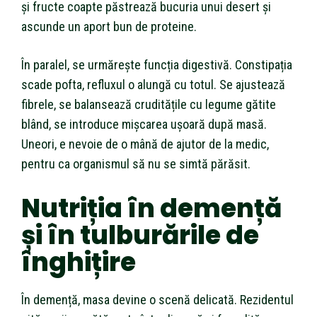
și fructe coapte păstrează bucuria unui desert și
ascunde un aport bun de proteine.
În paralel, se urmărește funcția digestivă. Constipația
scade pofta, refluxul o alungă cu totul. Se ajustează
fibrele, se balansează cruditățile cu legume gătite
blând, se introduce mișcarea ușoară după masă.
Uneori, e nevoie de o mână de ajutor de la medic,
pentru ca organismul să nu se simtă părăsit.
Nutriția în demență
și în tulburările de
înghițire
În demență, masa devine o scenă delicată. Rezidentul