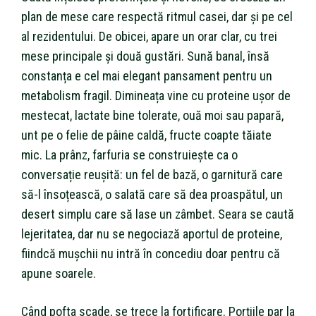
plan de mese care respectă ritmul casei, dar și pe cel
al rezidentului. De obicei, apare un orar clar, cu trei
mese principale și două gustări. Sună banal, însă
constanța e cel mai elegant pansament pentru un
metabolism fragil. Dimineața vine cu proteine ușor de
mestecat, lactate bine tolerate, ouă moi sau papară,
unt pe o felie de pâine caldă, fructe coapte tăiate
mic. La prânz, farfuria se construiește ca o
conversație reușită: un fel de bază, o garnitură care
să-l însoțească, o salată care să dea proaspătul, un
desert simplu care să lase un zâmbet. Seara se caută
lejeritatea, dar nu se negociază aportul de proteine,
fiindcă mușchii nu intră în concediu doar pentru că
apune soarele.
Când pofta scade, se trece la fortificare. Porțiile par la