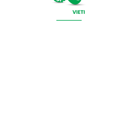
CONTACT SALVEAZAVIETI.RO
POLITICA DE COOKIES (GDPR)
POLITICĂ DE CONFIDENȚIALITATE
Salveazavieti.ro un site de știri / blog de noutăți, dedicat
diseminării de informații și actualități. Acesta oferă articole,
reportaje și analize pe teme diverse, de la evenimente curente
la subiecte specifice de interes. Este un spațiu digital pentru
informare și educație. Contactati-ne oricand la adresa:
contact@salveazavieti.ro
Categorii de stiri: