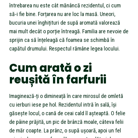
întrebarea nu este cât mănâncă rezidentul, ci cum
să-i fie bine. Forțarea nu are loc la masă. Uneori,
bucuria unei înghițituri de supă aromată valorează
mai mult decât o porție întreagă. Familia are nevoie de
sprijin ca să înțeleagă că foamea se schimbă în
capătul drumului. Respectul rămâne legea locului.
Cum arată o zi
reușită în farfurii
Imaginează-ți o dimineață în care mirosul de omletă
cu ierburi iese pe hol. Rezidentul intră în sală, își
găsește locul, o cană de ceai cald îl așteaptă. O felie
de pâine prăjită, un pic de brânză moale, câteva felii
de măr coapte. La prânz, o supă ușoară, apoi un fel