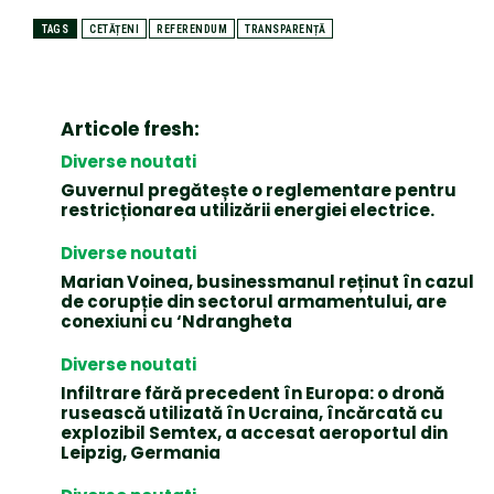
TAGS
CETĂȚENI
REFERENDUM
TRANSPARENȚĂ
Articole fresh:
Diverse noutati
Guvernul pregătește o reglementare pentru
restricționarea utilizării energiei electrice.
Diverse noutati
Marian Voinea, businessmanul reținut în cazul
de corupție din sectorul armamentului, are
conexiuni cu ‘Ndrangheta
Diverse noutati
Infiltrare fără precedent în Europa: o dronă
rusească utilizată în Ucraina, încărcată cu
explozibil Semtex, a accesat aeroportul din
Leipzig, Germania