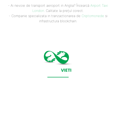
- Ai nevoie de transport aeroport in Anglia? Încearcă
Airport Taxi
London
. Calitate la prețul corect.
- Companie specializata in tranzactionarea de
Criptomonede
si
infrastructura blockchain.
CONTACT SALVEAZAVIETI.RO
POLITICA DE COOKIES (GDPR)
POLITICĂ DE CONFIDENȚIALITATE
Salveazavieti.ro un site de știri / blog de noutăți, dedicat