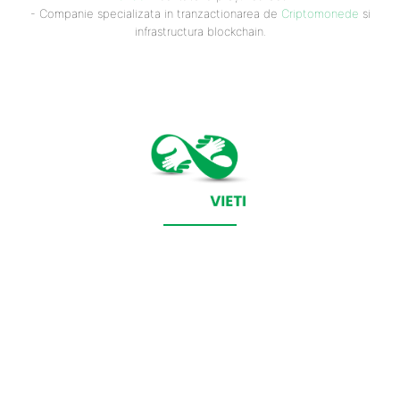
- Companie specializata in tranzactionarea de
Criptomonede
si
infrastructura blockchain.
CONTACT SALVEAZAVIETI.RO
POLITICA DE COOKIES (GDPR)
POLITICĂ DE CONFIDENȚIALITATE
Salveazavieti.ro un site de știri / blog de noutăți, dedicat
diseminării de informații și actualități. Acesta oferă articole,
reportaje și analize pe teme diverse, de la evenimente curente