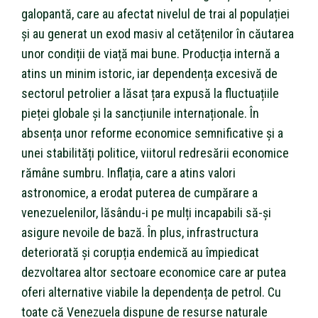
galopantă, care au afectat nivelul de trai al populației
și au generat un exod masiv al cetățenilor în căutarea
unor condiții de viață mai bune. Producția internă a
atins un minim istoric, iar dependența excesivă de
sectorul petrolier a lăsat țara expusă la fluctuațiile
pieței globale și la sancțiunile internaționale. În
absența unor reforme economice semnificative și a
unei stabilități politice, viitorul redresării economice
rămâne sumbru. Inflația, care a atins valori
astronomice, a erodat puterea de cumpărare a
venezuelenilor, lăsându-i pe mulți incapabili să-și
asigure nevoile de bază. În plus, infrastructura
deteriorată și corupția endemică au împiedicat
dezvoltarea altor sectoare economice care ar putea
oferi alternative viabile la dependența de petrol. Cu
toate că Venezuela dispune de resurse naturale