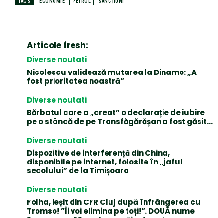
TAGS
ECONOMIE
PETROL
SANCȚIUNI
Articole fresh:
Diverse noutati
Nicolescu validează mutarea la Dinamo: „A
fost prioritatea noastră”
Diverse noutati
Bărbatul care a „creat” o declarație de iubire
pe o stâncă de pe Transfăgărășan a fost găsit…
Diverse noutati
Dispozitive de interferență din China,
disponibile pe internet, folosite în „jaful
secolului” de la Timișoara
Diverse noutati
Folha, ieșit din CFR Cluj după înfrângerea cu
Tromso! ”Îi voi elimina pe toți!”. DOUĂ nume