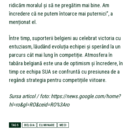
ridicăm moralul și să ne pregătim mai bine. Am
încredere că ne putem întoarce mai puternici”, a
menționat el.
Între timp, suporterii belgieni au celebrat victoria cu
entuziasm, lăudând evoluția echipei și sperând la un
parcurs cât mai lung în competiție. Atmosfera în
tabăra belgiană este una de optimism și încredere, în
timp ce echipa SUA se confruntă cu presiunea de a
regândi strategia pentru competițiile viitoare.
Sursa articol / foto: https://news.google.com/home?
hl=ro&gl=RO&ceid=RO%3Aro
TAGS
BELGIA
ELIMINARE
MECI