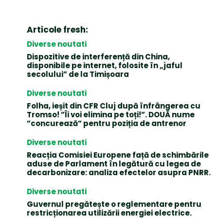
Articole fresh:
Diverse noutati
Dispozitive de interferență din China,
disponibile pe internet, folosite în „jaful
secolului” de la Timișoara
Diverse noutati
Folha, ieșit din CFR Cluj după înfrângerea cu
Tromso! ”Îi voi elimina pe toți!”. DOUĂ nume
”concurează” pentru poziția de antrenor
Diverse noutati
Reacția Comisiei Europene față de schimbările
aduse de Parlament în legătură cu legea de
decarbonizare: analiza efectelor asupra PNRR.
Diverse noutati
Guvernul pregătește o reglementare pentru
restricționarea utilizării energiei electrice.