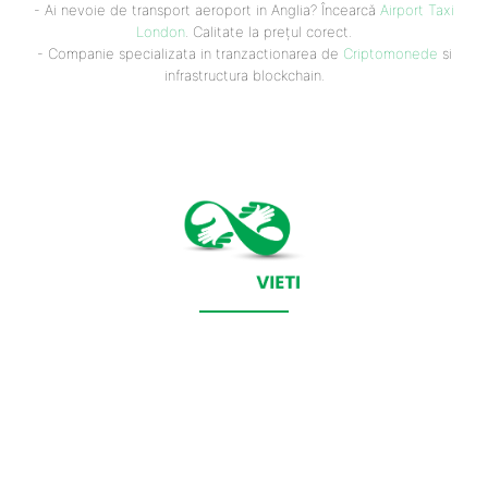
- Ai nevoie de transport aeroport in Anglia? Încearcă
Airport Taxi
London
. Calitate la prețul corect.
- Companie specializata in tranzactionarea de
Criptomonede
si
infrastructura blockchain.
CONTACT SALVEAZAVIETI.RO
POLITICA DE COOKIES (GDPR)
POLITICĂ DE CONFIDENȚIALITATE
Salveazavieti.ro un site de știri / blog de noutăți, dedicat