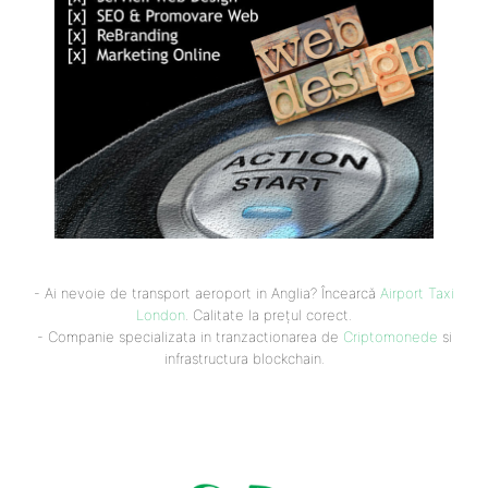
- Ai nevoie de transport aeroport in Anglia? Încearcă
Airport Taxi
London
. Calitate la prețul corect.
- Companie specializata in tranzactionarea de
Criptomonede
si
infrastructura blockchain.