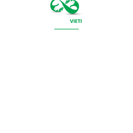
CONTACT SALVEAZAVIETI.RO
POLITICA DE COOKIES (GDPR)
POLITICĂ DE CONFIDENȚIALITATE
Salveazavieti.ro un site de știri / blog de noutăți, dedicat
diseminării de informații și actualități. Acesta oferă articole,
reportaje și analize pe teme diverse, de la evenimente curente
la subiecte specifice de interes. Este un spațiu digital pentru
informare și educație. Contactati-ne oricand la adresa:
contact@salveazavieti.ro
Categorii de stiri: