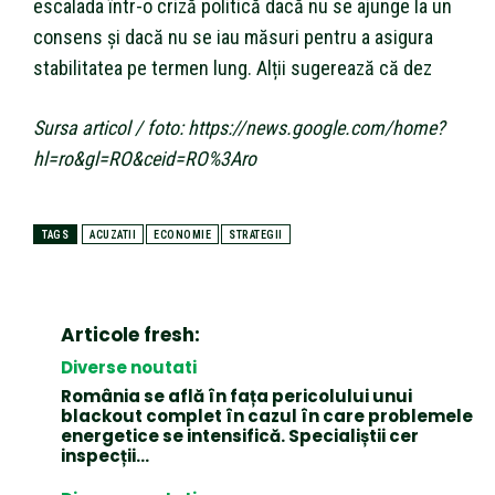
escalada într-o criză politică dacă nu se ajunge la un
consens și dacă nu se iau măsuri pentru a asigura
stabilitatea pe termen lung. Alții sugerează că dez
Sursa articol / foto: https://news.google.com/home?
hl=ro&gl=RO&ceid=RO%3Aro
TAGS
ACUZATII
ECONOMIE
STRATEGII
Articole fresh:
Diverse noutati
România se află în fața pericolului unui
blackout complet în cazul în care problemele
energetice se intensifică. Specialiștii cer
inspecții…