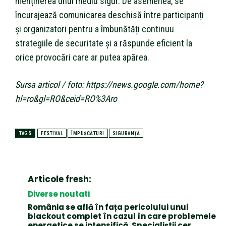
menținerea unui mediu sigur. De asemenea, se
încurajează comunicarea deschisă între participanți
și organizatori pentru a îmbunătăți continuu
strategiile de securitate și a răspunde eficient la
orice provocări care ar putea apărea.
Sursa articol / foto: https://news.google.com/home?
hl=ro&gl=RO&ceid=RO%3Aro
TAGS
FESTIVAL
ÎMPUȘCĂTURI
SIGURANȚĂ
Articole fresh:
Diverse noutati
România se află în fața pericolului unui
blackout complet în cazul în care problemele
energetice se intensifică. Specialiștii cer