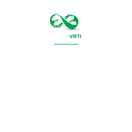
CONTACT SALVEAZAVIETI.RO
POLITICA DE COOKIES (GDPR)
POLITICĂ DE CONFIDENȚIALITATE
Salveazavieti.ro un site de știri / blog de noutăți, dedicat
diseminării de informații și actualități. Acesta oferă articole,
reportaje și analize pe teme diverse, de la evenimente curente
la subiecte specifice de interes. Este un spațiu digital pentru
informare și educație. Contactati-ne oricand la adresa:
contact@salveazavieti.ro