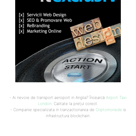
- Ai nevoie de transport aeroport in Anglia? Încearcă
Airport Taxi
London
. Calitate la prețul corect.
- Companie specializata in tranzactionarea de
Criptomonede
si
infrastructura blockchain.