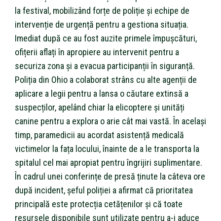
la festival, mobilizând forțe de poliție și echipe de
intervenție de urgență pentru a gestiona situația.
Imediat după ce au fost auzite primele împușcături,
ofițerii aflați în apropiere au intervenit pentru a
securiza zona și a evacua participanții în siguranță.
Poliția din Ohio a colaborat strâns cu alte agenții de
aplicare a legii pentru a lansa o căutare extinsă a
suspecților, apelând chiar la elicoptere și unități
canine pentru a explora o arie cât mai vastă. În același
timp, paramedicii au acordat asistență medicală
victimelor la fața locului, înainte de a le transporta la
spitalul cel mai apropiat pentru îngrijiri suplimentare.
În cadrul unei conferințe de presă ținute la câteva ore
după incident, șeful poliției a afirmat că prioritatea
principală este protecția cetățenilor și că toate
resursele disponibile sunt utilizate pentru a-i aduce