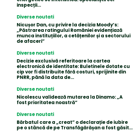
inspecții…
Diverse noutati
Nicușor Dan, cu privire la decizia Moody’s:
„Păstrarea ratingului României evidențiază
munca instituțiilor, a cetățenilor și a sectorului
de afaceri”
Diverse noutati
Decizie exclusivă referitoare la cartea
electronică de identitate: Buletinele dotate cu
cip vor fi distribuite fără costuri, sprijinite din
PNRR, până la data de...
Diverse noutati
Nicolescu validează mutarea la Dinamo: „A
fost prioritatea noastră”
Diverse noutati
Bărbatul care a „creat” o declarație de iubire
pe o stâncă de pe Transfăgărășan a fost găsit…