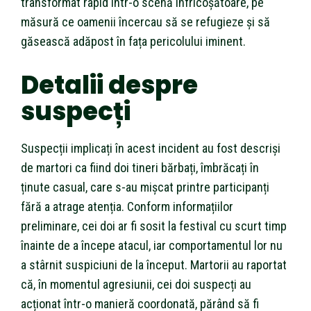
transformat rapid într-o scenă înfricoșătoare, pe
măsură ce oamenii încercau să se refugieze și să
găsească adăpost în fața pericolului iminent.
Detalii despre
suspecți
Suspecții implicați în acest incident au fost descriși
de martori ca fiind doi tineri bărbați, îmbrăcați în
ținute casual, care s-au mișcat printre participanți
fără a atrage atenția. Conform informațiilor
preliminare, cei doi ar fi sosit la festival cu scurt timp
înainte de a începe atacul, iar comportamentul lor nu
a stârnit suspiciuni de la început. Martorii au raportat
că, în momentul agresiunii, cei doi suspecți au
acționat într-o manieră coordonată, părând să fi