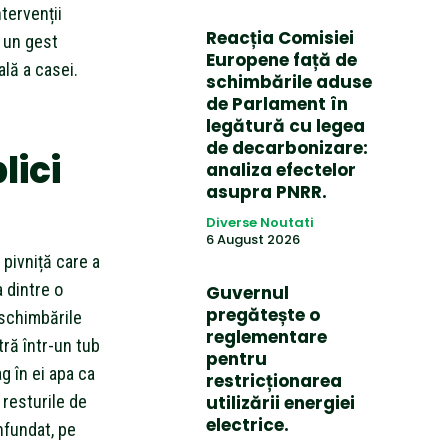
ntervenții
Reacția Comisiei
r un gest
Europene față de
lă a casei.
schimbările aduse
de Parlament în
legătură cu legea
de decarbonizare:
ici
analiza efectelor
asupra PNRR.
Diverse Noutati
6 August 2026
pivniță care a
a dintre o
Guvernul
pregătește o
 schimbările
reglementare
ră într-un tub
pentru
g în ei apa ca
restricționarea
resturile de
utilizării energiei
electrice.
fundat, pe