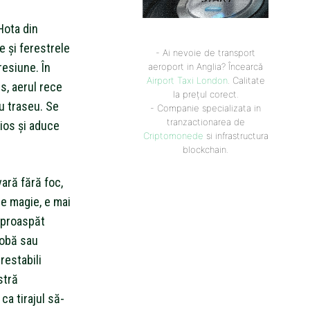
Hota din
e și ferestrele
- Ai nevoie de transport
resiune. În
aeroport in Anglia? Încearcă
Airport Taxi London
. Calitate
s, aerul rece
la prețul corect.
u traseu. Se
- Companie specializata in
tranzactionarea de
rios și aduce
Criptomonede
si infrastructura
blockchain.
vară fără foc,
 e magie, e mai
 proaspăt
sobă sau
restabili
stră
ca tirajul să-