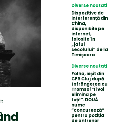
Diverse noutati
Dispozitive de
interferență din
China,
disponibile pe
internet,
folosite în
„jaful
secolului” de la
Timișoara
Diverse noutati
Folha, ieșit din
CFR Cluj după
înfrângerea cu
Tromso! ”Îi voi
elimina pe
toți!”. DOUĂ
it
nume
”concurează”
ând
pentru poziția
de antrenor