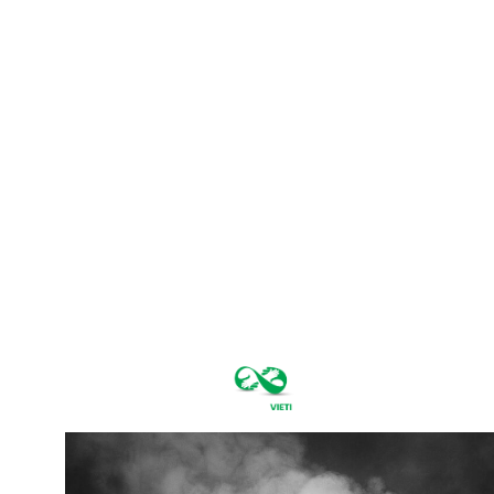
vineri, august
7, 2026
31.5
București
C