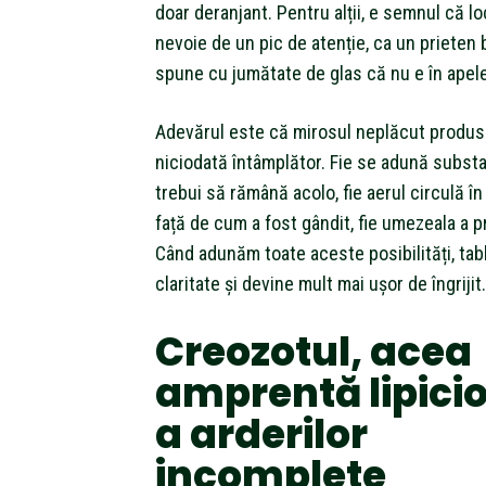
doar deranjant. Pentru alții, e semnul că lo
nevoie de un pic de atenție, ca un prieten b
spune cu jumătate de glas că nu e în apele 
Adevărul este că mirosul neplăcut produs
niciodată întâmplător. Fie se adună substa
trebui să rămână acolo, fie aerul circulă î
față de cum a fost gândit, fie umezeala a pr
Când adunăm toate aceste posibilități, tab
claritate și devine mult mai ușor de îngrijit.
Creozotul, acea
amprentă lipici
a arderilor
incomplete