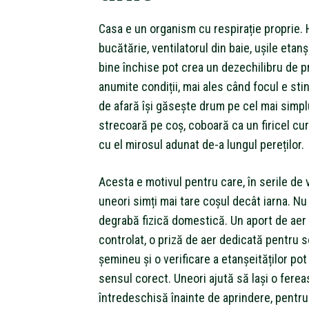
Casa e un organism cu respirație proprie. 
bucătărie, ventilatorul din baie, ușile etanș
bine închise pot crea un dezechilibru de p
anumite condiții, mai ales când focul e stin
de afară își găsește drum pe cel mai simpl
strecoară pe coș, coboară ca un firicel cu
cu el mirosul adunat de-a lungul pereților.
Acesta e motivul pentru care, în serile de 
uneori simți mai tare coșul decât iarna. Nu
degrabă fizică domestică. Un aport de aer
controlat, o priză de aer dedicată pentru 
șemineu și o verificare a etanșeităților pot 
sensul corect. Uneori ajută să lași o ferea
întredeschisă înainte de aprindere, pentru 