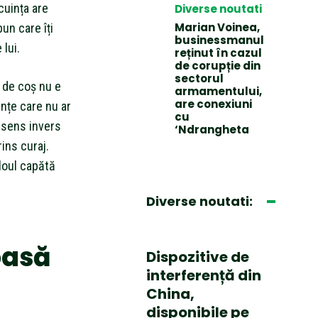
cuința are
Diverse noutati
Marian Voinea,
un care îți
businessmanul
lui.
reținut în cazul
de corupție din
sectorul
 de coș nu e
armamentului,
are conexiuni
nțe care nu ar
cu
n sens invers
‘Ndrangheta
ins curaj.
loul capătă
Diverse noutati:
oasă
Dispozitive de
interferență din
China,
disponibile pe