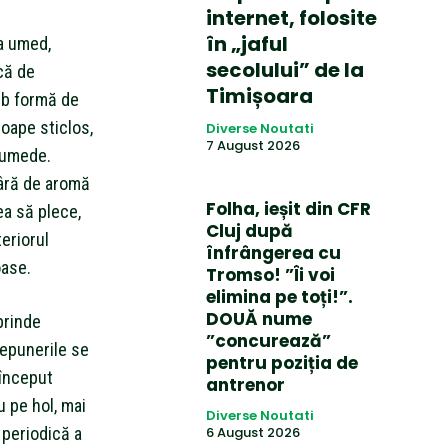
internet, folosite
în „jaful
a umed,
secolului” de la
rcă de
Timișoara
sub formă de
roape sticlos,
Diverse Noutati
7 August 2026
e umede.
dâră de aromă
Folha, ieșit din CFR
ea să plece,
Cluj după
teriorul
înfrângerea cu
oase.
Tromso! ”Îi voi
elimina pe toți!”.
DOUĂ nume
prinde
”concurează”
depunerile se
pentru poziția de
 început
antrenor
u pe hol, mai
Diverse Noutati
 periodică a
6 August 2026