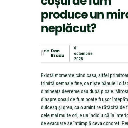
coșul de fum
produce un mir
neplăcut?
6
de
Dan
octombrie
Bradu
2025
Există momente când casa, altfel primitoa
trimită semnale fine, ca niște bănuieli olfa
dimineața devreme sau după ploaie. Miros
dinspre coșul de fum poate fi ușor înțepăto
dulceag și greu, ca o amintire rătăcită de f
cele mai multe ori, e un indiciu că în inter
de evacuare se întâmplă ceva concret. Pen