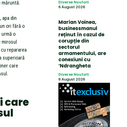
Diverse Noutati
ie măruntă.
6 August 2026
, apa din
Marian Voinea,
un ori fără o
businessmanul
n urmă o
reținut în cazul de
corupție din
e mirosul
sectorul
, cu repararea
armamentului, are
na superioară
conexiuni cu
‘Ndrangheta
liner care
sul.
Diverse Noutati
6 August 2026
i care
sul