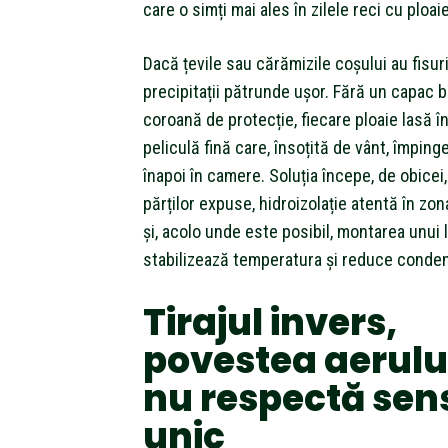
care o simți mai ales în zilele reci cu ploa
Dacă țevile sau cărămizile coșului au fisuri
precipitații pătrunde ușor. Fără un capac b
coroană de protecție, fiecare ploaie lasă î
peliculă fină care, însoțită de vânt, împing
înapoi în camere. Soluția începe, de obicei
părților expuse, hidroizolație atentă în zo
și, acolo unde este posibil, montarea unui 
stabilizează temperatura și reduce conden
Tirajul invers,
povestea aerulu
nu respectă sen
unic