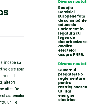
Diverse noutati
Reacția
os
Comisiei
Europene față
de schimbările
aduse de
Parlament în
legătură cu
legea de
decarbonizare:
analiza
efectelor
asupra PNRR.
re, începe să
Diverse noutati
ctive care apar
Guvernul
pregătește o
ul venind
reglementare
r, alteori
pentru
restricționarea
oc uitat. De
utilizării
iorul sistemului
energiei
electrice.
tru unii, e