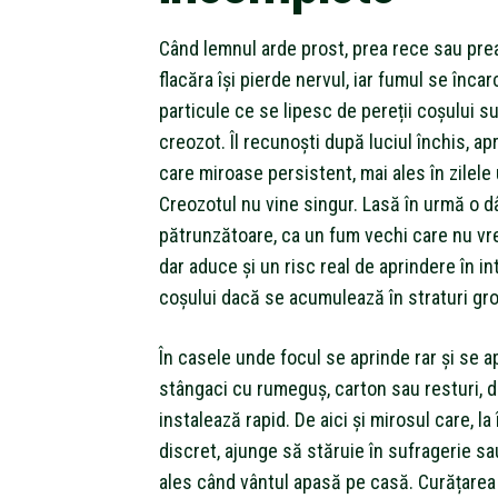
Când lemnul arde prost, prea rece sau pre
flacăra își pierde nervul, iar fumul se înca
particule ce se lipesc de pereții coșului 
creozot. Îl recunoști după luciul închis, ap
care miroase persistent, mai ales în zilel
Creozotul nu vine singur. Lasă în urmă o 
pătrunzătoare, ca un fum vechi care nu vr
dar aduce și un risc real de aprindere în in
coșului dacă se acumulează în straturi gr
În casele unde focul se aprinde rar și se a
stângaci cu rumeguș, carton sau resturi, 
instalează rapid. De aici și mirosul care, la
discret, ajunge să stăruie în sufragerie sa
ales când vântul apasă pe casă. Curățarea