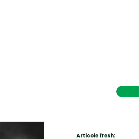
CONTACT SALVEAZAVIETI.RO
POLITICA DE COOKIES (GDPR)
POLITICĂ DE CONFIDENȚIALITATE
Afaceri si Industrii
Cultura
Diverse noutati
Home & Deco
Contac
Sanatate / Hobby
Tech
Articole fresh: