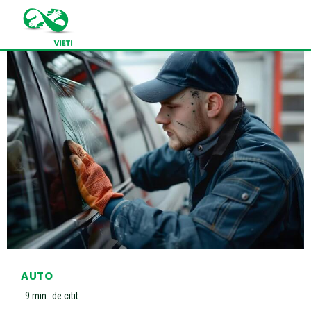
AUTO
9
min.
de citit