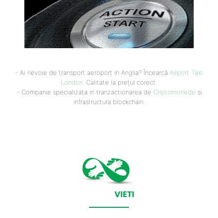
- Ai nevoie de transport aeroport in Anglia? Încearcă
Airport Taxi
London
. Calitate la prețul corect.
- Companie specializata in tranzactionarea de
Criptomonede
si
infrastructura blockchain.