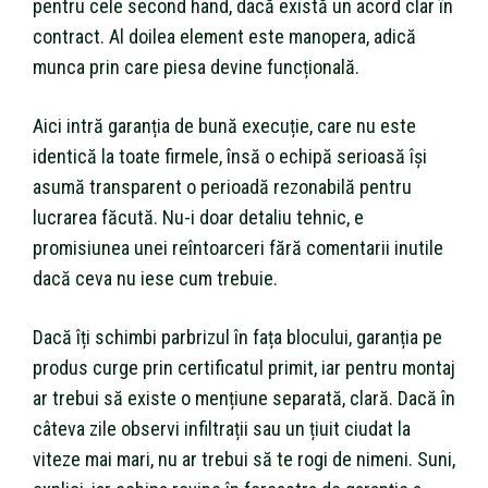
pentru cele second hand, dacă există un acord clar în
contract. Al doilea element este manopera, adică
munca prin care piesa devine funcțională.
Aici intră garanția de bună execuție, care nu este
identică la toate firmele, însă o echipă serioasă își
asumă transparent o perioadă rezonabilă pentru
lucrarea făcută. Nu-i doar detaliu tehnic, e
promisiunea unei reîntoarceri fără comentarii inutile
dacă ceva nu iese cum trebuie.
Dacă îți schimbi parbrizul în fața blocului, garanția pe
produs curge prin certificatul primit, iar pentru montaj
ar trebui să existe o mențiune separată, clară. Dacă în
câteva zile observi infiltrații sau un țiuit ciudat la
viteze mai mari, nu ar trebui să te rogi de nimeni. Suni,