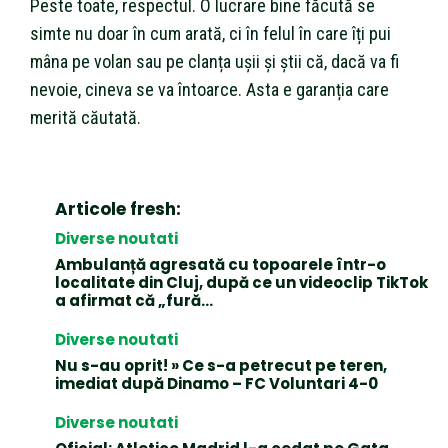
Peste toate, respectul. O lucrare bine făcută se
simte nu doar în cum arată, ci în felul în care îți pui
mâna pe volan sau pe clanța ușii și știi că, dacă va fi
nevoie, cineva se va întoarce. Asta e garanția care
merită căutată.
Articole fresh:
Diverse noutati
Ambulanță agresată cu topoarele într-o
localitate din Cluj, după ce un videoclip TikTok
a afirmat că „fură…
Diverse noutati
Nu s-au oprit! » Ce s-a petrecut pe teren,
imediat după Dinamo – FC Voluntari 4-0
Diverse noutati