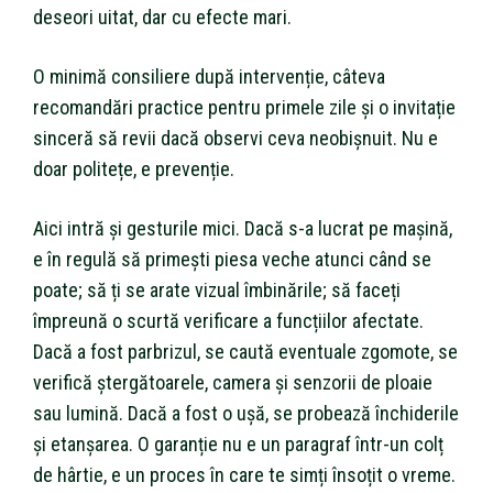
deseori uitat, dar cu efecte mari.
O minimă consiliere după intervenție, câteva
recomandări practice pentru primele zile și o invitație
sinceră să revii dacă observi ceva neobișnuit. Nu e
doar politețe, e prevenție.
Aici intră și gesturile mici. Dacă s-a lucrat pe mașină,
e în regulă să primești piesa veche atunci când se
poate; să ți se arate vizual îmbinările; să faceți
împreună o scurtă verificare a funcțiilor afectate.
Dacă a fost parbrizul, se caută eventuale zgomote, se
verifică ștergătoarele, camera și senzorii de ploaie
sau lumină. Dacă a fost o ușă, se probează închiderile
și etanșarea. O garanție nu e un paragraf într-un colț
de hârtie, e un proces în care te simți însoțit o vreme.