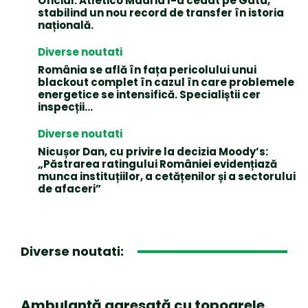
Oficial: Atletico Madrid l-a cedat pe Gata,
stabilind un nou record de transfer în istoria
națională.
Diverse noutati
România se află în fața pericolului unui
blackout complet în cazul în care problemele
energetice se intensifică. Specialiștii cer
inspecții…
Diverse noutati
Nicușor Dan, cu privire la decizia Moody’s:
„Păstrarea ratingului României evidențiază
munca instituțiilor, a cetățenilor și a sectorului
de afaceri”
Diverse noutati:
Ambulanță agresată cu topoarele