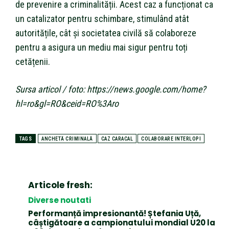
de prevenire a criminalității. Acest caz a funcționat ca
un catalizator pentru schimbare, stimulând atât
autoritățile, cât și societatea civilă să colaboreze
pentru a asigura un mediu mai sigur pentru toți
cetățenii.
Sursa articol / foto: https://news.google.com/home?
hl=ro&gl=RO&ceid=RO%3Aro
TAGS
ANCHETĂ CRIMINALĂ
CAZ CARACAL
COLABORARE INTERLOPI
Articole fresh:
Diverse noutati
Performanță impresionantă! Ștefania Uță,
câștigătoare a campionatului mondial U20 la