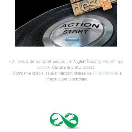
- Ai nevoie de transport aeroport in Anglia? Încearcă
Airport Taxi
London
. Calitate la prețul corect.
- Companie specializata in tranzactionarea de
Criptomonede
si
infrastructura blockchain.