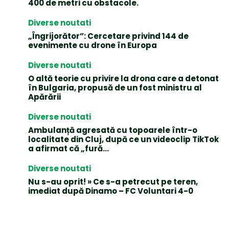
400 de metri cu obstacole.
Diverse noutati
„Îngrijorător”: Cercetare privind 144 de
evenimente cu drone în Europa
Diverse noutati
O altă teorie cu privire la drona care a detonat
în Bulgaria, propusă de un fost ministru al
Apărării
Diverse noutati
Ambulanță agresată cu topoarele într-o
localitate din Cluj, după ce un videoclip TikTok
a afirmat că „fură…
Diverse noutati
Nu s-au oprit! » Ce s-a petrecut pe teren,
imediat după Dinamo – FC Voluntari 4-0