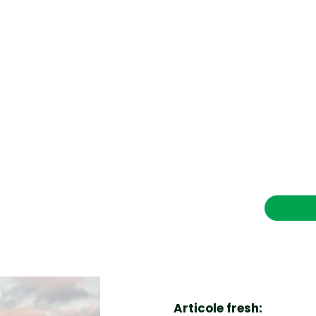
CONTACT SALVEAZAVIETI.RO
POLITICA DE COOKIES (GDPR)
POLITICĂ DE CONFIDENȚIALITATE
Afaceri si Industrii
Cultura
Diverse noutati
Home & Deco
Contac
Sanatate / Hobby
Tech
Articole fresh: