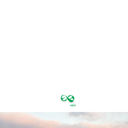
joi, august 6,
2026
35.4
București
C