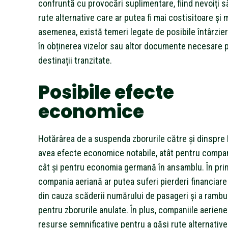
confruntă cu provocări suplimentare, fiind nevoiți 
rute alternative care ar putea fi mai costisitoare și 
asemenea, există temeri legate de posibile întârzieri
în obținerea vizelor sau altor documente necesare p
destinații tranzitate.
Posibile efecte
economice
Hotărârea de a suspenda zborurile către și dinspre 
avea efecte economice notabile, atât pentru compan
cât și pentru economia germană în ansamblu. În prim
compania aeriană ar putea suferi pierderi financiare
din cauza scăderii numărului de pasageri și a rambu
pentru zborurile anulate. În plus, companiile aerien
resurse semnificative pentru a găsi rute alternative