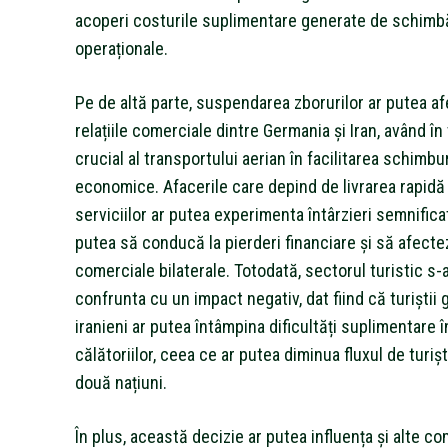
acoperi costurile suplimentare generate de schimbă
operaționale.
Pe de altă parte, suspendarea zborurilor ar putea af
relațiile comerciale dintre Germania și Iran, având în
crucial al transportului aerian în facilitarea schimbur
economice. Afacerile care depind de livrarea rapidă 
serviciilor ar putea experimenta întârzieri semnificat
putea să conducă la pierderi financiare și să afectez
comerciale bilaterale. Totodată, sectorul turistic s-
confrunta cu un impact negativ, dat fiind că turiștii 
iranieni ar putea întâmpina dificultăți suplimentare î
călătoriilor, ceea ce ar putea diminua fluxul de turișt
două națiuni.
În plus, această decizie ar putea influența și alte c