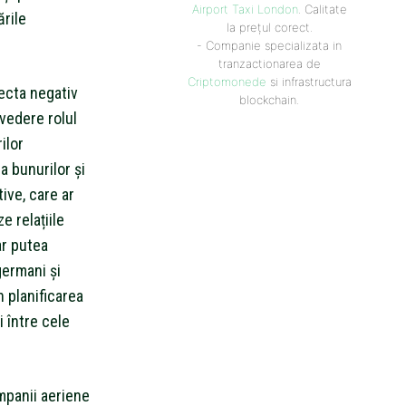
Airport Taxi London
. Calitate
rile
la prețul corect.
- Companie specializata in
tranzactionarea de
Criptomonede
si infrastructura
ecta negativ
blockchain.
 vedere rolul
ilor
a bunurilor și
ive, care ar
e relațiile
ar putea
germani și
n planificarea
i între cele
ompanii aeriene