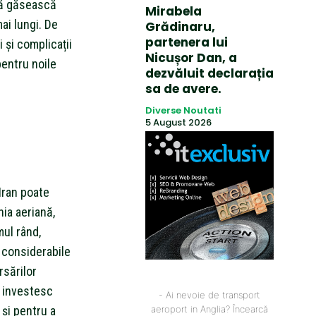
să găsească
Mirabela
mai lungi. De
Grădinaru,
partenera lui
 și complicații
Nicușor Dan, a
entru noile
dezvăluit declarația
sa de avere.
Diverse Noutati
5 August 2026
Iran poate
ia aeriană,
ul rând,
 considerabile
rsărilor
e investesc
- Ai nevoie de transport
 și pentru a
aeroport in Anglia? Încearcă