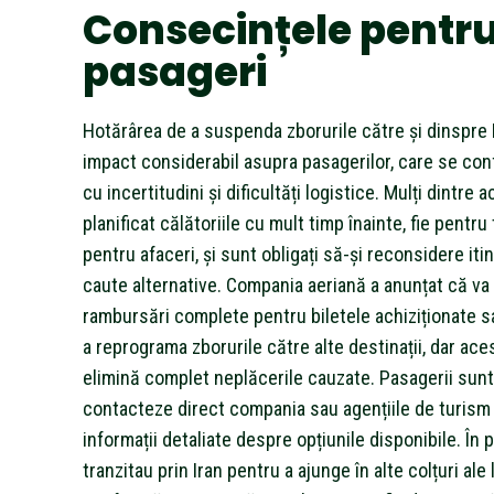
Consecințele pentr
pasageri
Hotărârea de a suspenda zborurile către și dinspre 
impact considerabil asupra pasagerilor, care se co
cu incertitudini și dificultăți logistice. Mulți dintre a
planificat călătoriile cu mult timp înainte, fie pentru 
pentru afaceri, și sunt obligați să-și reconsidere iti
caute alternative. Compania aeriană a anunțat că va 
rambursări complete pentru biletele achiziționate s
a reprograma zborurile către alte destinații, dar aces
elimină complet neplăcerile cauzate. Pasagerii sunt 
contacteze direct compania sau agențiile de turism
informații detaliate despre opțiunile disponibile. În p
tranzitau prin Iran pentru a ajunge în alte colțuri ale 