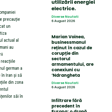
utilizării energiei
electrice.
companiei
Diverse Noutati
de precauție
6 August 2026
cat un
tiza
Marian Voinea,
l actual al
businessmanul
rmani au
reținut în cazul de
corupție din
ii
sectorul
reacțiile
armamentului, are
rnul german a
conexiuni cu
‘Ndrangheta
în Iran și să
țiile din zona
Diverse Noutati
6 August 2026
entul
țenilor săi în
Infiltrare fără
precedent în
Europa: o dronă