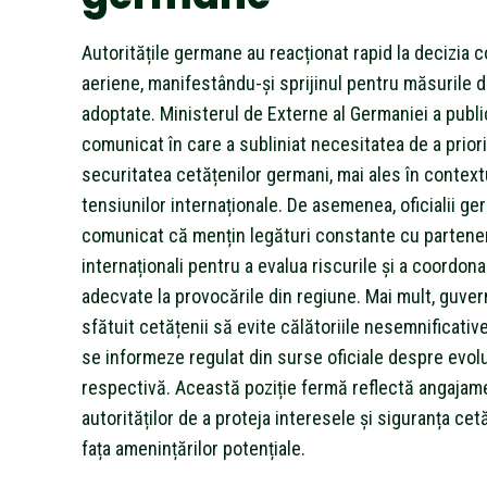
Autoritățile germane au reacționat rapid la decizia 
aeriene, manifestându-și sprijinul pentru măsurile 
adoptate. Ministerul de Externe al Germaniei a publi
comunicat în care a subliniat necesitatea de a priori
securitatea cetățenilor germani, mai ales în contextu
tensiunilor internaționale. De asemenea, oficialii ge
comunicat că mențin legături constante cu partener
internaționali pentru a evalua riscurile și a coordona 
adecvate la provocările din regiune. Mai mult, guve
sfătuit cetățenii să evite călătoriile nesemnificative 
se informeze regulat din surse oficiale despre evolu
respectivă. Această poziție fermă reflectă angajam
autorităților de a proteja interesele și siguranța cetă
fața amenințărilor potențiale.