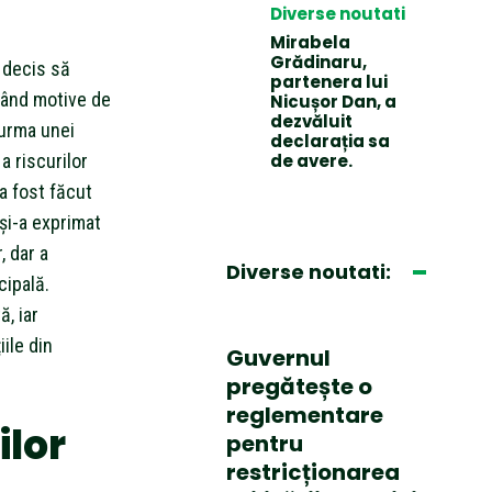
Diverse noutati
Mirabela
Grădinaru,
 decis să
partenera lui
ocând motive de
Nicușor Dan, a
dezvăluit
 urma unei
declarația sa
a riscurilor
de avere.
 a fost făcut
 și-a exprimat
, dar a
Diverse noutati:
cipală.
, iar
ile din
Guvernul
pregătește o
reglementare
ilor
pentru
restricționarea