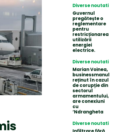
Diverse noutati
Guvernul
pregătește o
reglementare
pentru
restricționarea
utilizării
energiei
electrice.
Diverse noutati
Marian Voinea,
businessmanul
reținut în cazul
de corupție din
sectorul
armamentului,
are conexiuni
cu
‘Ndrangheta
mis
Diverse noutati
Infiltrare fără