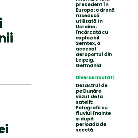
precedent în
Europa: o dronă
rusească
i
utilizată în
Ucraina,
încărcată cu
ii
explozibil
Semtex, a
accesat
aeroportul din
Leipzig,
Germania
Diverse noutati
Dezastrul de
pe Dunăre
văzut de la
satelit:
Fotografii cu
fluviul înainte
și după
perioada de
ei
secetă