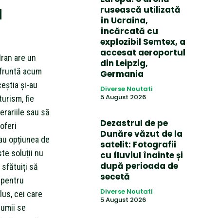
u
rusească utilizată
în Ucraina,
încărcată cu
explozibil Semtex, a
accesat aeroportul
Iran are un
din Leipzig,
nfruntă acum
Germania
ceștia și-au
Diverse Noutati
5 August 2026
turism, fie
nerariile sau să
Dezastrul de pe
oferi
Dunăre văzut de la
au opțiunea de
satelit: Fotografii
te soluții nu
cu fluviul înainte și
după perioada de
sfătuiți să
secetă
 pentru
Diverse Noutati
lus, cei care
5 August 2026
lumii se