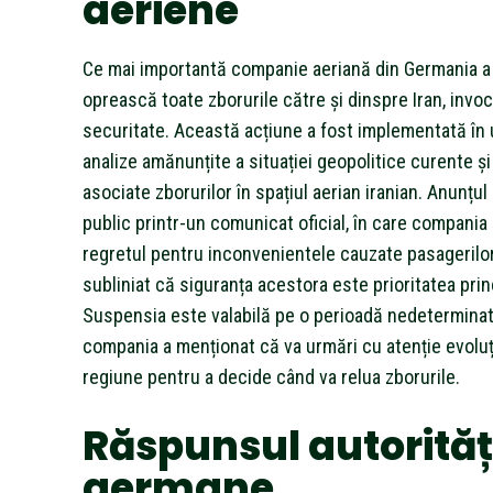
aeriene
Ce mai importantă companie aeriană din Germania a
oprească toate zborurile către și dinspre Iran, inv
securitate. Această acțiune a fost implementată în
analize amănunțite a situației geopolitice curente și 
asociate zborurilor în spațiul aerian iranian. Anunțul
public printr-un comunicat oficial, în care compania
regretul pentru inconvenientele cauzate pasagerilor
subliniat că siguranța acestora este prioritatea prin
Suspensia este valabilă pe o perioadă nedeterminată
compania a menționat că va urmări cu atenție evoluți
regiune pentru a decide când va relua zborurile.
Răspunsul autorităț
germane